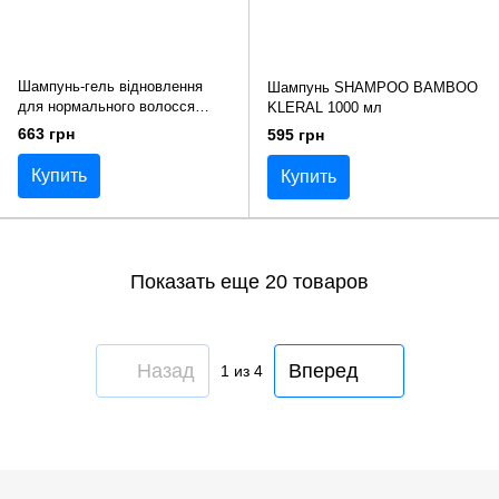
Шампунь-гель відновлення
Шампунь SHAMPOO BAMBOO
для нормального волосся
KLERAL 1000 мл
SENJAL VITALIZING GEL
663 грн
595 грн
SHAMPOO KLERAL 250 мл
Купить
Купить
Показать еще 20 товаров
Назад
Вперед
1
из 4