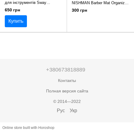
для інструментів Sway
NISHMAN Barber Mat Organizer
45х30х0,5 см
гумовий 30*45 см
650 грн
300 грн
Купить
+380673818889
Контакты
Полная версия сайта
© 2014—2022
Рус
Укр
Online store built with Horoshop