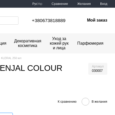
Сравнение
Рус
Укр
Желания
Вход
+380673818889
Мой заказ
Уход за
Декоративная
ция
кожей рук
Парфюмерия
косметика
и лица
 KLERAL 250 мл
 SENJAL COLOUR
Артикул
030007
К сравнению
В желания