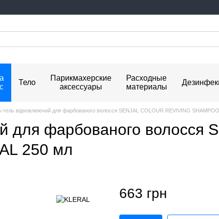
а
Парикмахерские
Расходные
Тело
Дезинфек
с
аксессуары
материалы
-гель відновлюючий для фарбованого волосся SENJAL COLOUR REVIVING SHAMPOO
ий для фарбованого волосся
L 250 мл
663 грн