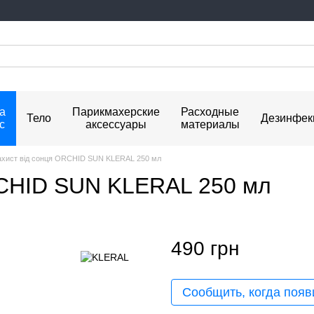
а
Парикмахерские
Расходные
Тело
Дезинфек
с
аксессуары
материалы
ахист від сонця ORCHID SUN KLERAL 250 мл
RCHID SUN KLERAL 250 мл
490 грн
Сообщить, когда появ