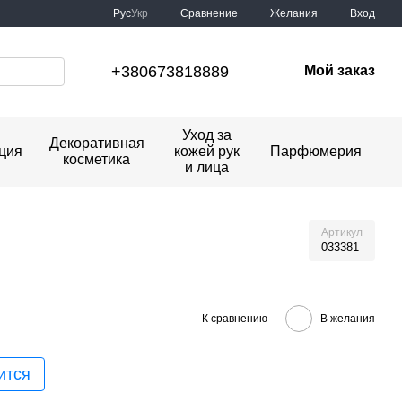
Сравнение
Рус
Укр
Желания
Вход
+380673818889
Мой заказ
Уход за
Декоративная
ция
кожей рук
Парфюмерия
косметика
и лица
Артикул
033381
К сравнению
В желания
ится