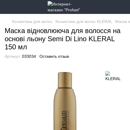
Косметика для волос
Косметика для волос KLERAL
Маска в
Маска відновлююча для волосся на
основі льону Semi Di Lino KLERAL
150 мл
Артикул:
033034
Оставить отзыв