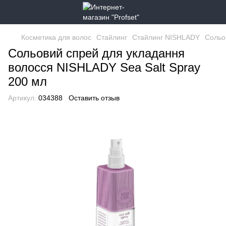
Косметика для волос
Стайлинг
Стайлинг NISHLADY
Сольо
Сольовий спрей для укладання
волосся NISHLADY Sea Sаlt Sprаy
200 мл
Артикул:
034388
Оставить отзыв