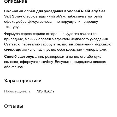
Описание
Сольовий спрей для укладання волосся NishLady Sea
Salt Spray
створює відмінний об'єм, забезпечує матовий
ефект, добре фіксує волосся, не порушуючи природну
текстуру.
Формула спрею сприяє створенню чудових зачісок та
природних, вільних образів з ефектом недбалого укладання.
Суттєвою перевагою засобу є те, що він збагачений морською
сіллю, що активно насичує волосся корисними мінералами.
Спосіб застосування:
розпорошити на вологе або сухе
волосся, сфорвувати зачіску. Висушити природним шляхом
або феном.
Характеристики
Производитель
NISHLADY
Отзывы