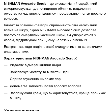
NISHMAN Avocado Scrub
- це високоякісний скраб, який
використовується для очищення обличчя, видалення
омертвілих частинок епідермісу, профілактики появи врослого
волосся.
Клімат та зовнішні фактори спричиняють свій негативний
вплив на шкіру, скраб NISHMAN Avocado Scrub дозволяє
позбутися омертвілих частинок шкіри, які утворюються з
часом, підтримуючи при цьому належний рівень PH.
Екстракт авокадо наділяє засіб очищуючими та загоюючими
властивостями.
Характеристики NISHMAN Avocado Scrub:
Видаляє відмерлі клітини шкіри
Забезпечує чистоту та м'якість шкіри
Сприяє звуженню широких пор
Допомагає запобігти появі врослих волосків
Зволожуючий крем, що використовується, краще проникає
в шкіру.