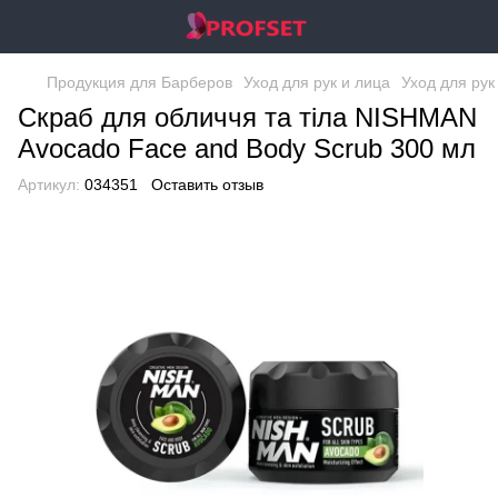
Продукция для Барберов
Уход для рук и лица
Уход для ру
Скраб для обличчя та тіла NISHMAN
Avocado Face and Body Scrub 300 мл
Артикул:
034351
Оставить отзыв