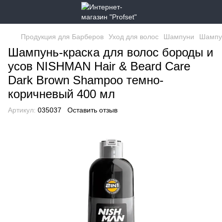
Продукция для Барберов
Уход для волос
Шампуни
Шампу
Шампунь-краска для волос бороды и
усов NISHMAN Hair & Beard Care
Dark Brown Shampoo темно-
коричневый 400 мл
Артикул:
035037
Оставить отзыв