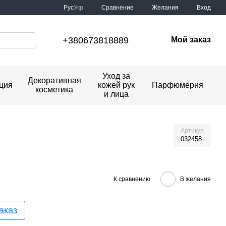
Сравнение
Рус
Укр
Желания
Вход
+380673818889
Мой заказ
Уход за
Декоративная
ция
кожей рук
Парфюмерия
косметика
и лица
Артикул
032458
К сравнению
В желания
аказ