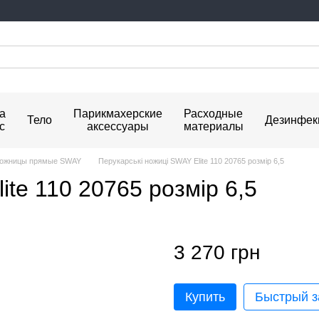
а
Парикмахерские
Расходные
Тело
Дезинфек
с
аксессуары
материалы
ожницы прямые SWAY
Перукарські ножиці SWAY Elite 110 20765 розмір 6,5
ite 110 20765 розмір 6,5
3 270 грн
Купить
Быстрый з