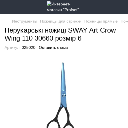
Инструменты
Ножницы для стрижки
Ножницы прямые
Нож
Перукарські ножиці SWAY Art Crow
Wing 110 30660 розмір 6
Артикул:
025020
Оставить отзыв