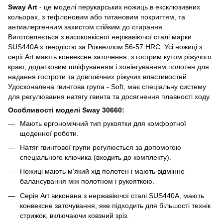
Sway Art
- це моделі перукарських ножиць в ексклюзивних
кольорах, з тефлоновим або титановим покриттям, та
антиалергенним захистом стійким до стирання.
Виготовляється з високоякісної нержавіючої сталі марки
SUS440A з твердістю за Роквеллом 56-57 HRC. Усі ножиці з
серії Art мають конвексне заточення, з гострим кутом ріжучого
краю, додатковим шліфуванням і хонінгуванням полотен для
надання гостроти та довговічних ріжучих властивостей.
Удосконалена гвинтова група - Soft, має спеціальну систему
для регулювання натягу гвинта та досягнення плавності ходу.
Особливості моделі Sway 30660:
Мають ергономічний тип рукоятки для комфортної
щоденної роботи.
Натяг гвинтової групи регулюється за допомогою
спеціального ключика (входить до комплекту).
Ножиці мають м'який хід полотен і мають відмінне
балансування між полотном і рукояткою.
Серія Art виконана з нержавіючої сталі SUS440A, мають
конвексне заточування, яке підходить для більшості технік
стрижок, включаючи ковзний зріз.