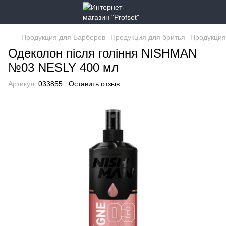
Продукция для Барберов
Продукция для бритья
Продукция
Одеколон після гоління NISHMAN
№03 NESLY 400 мл
Артикул:
033855
Оставить отзыв