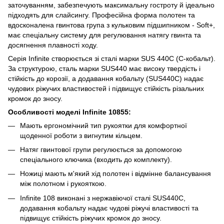
заточуванням, забезпечують максимальну гостроту й ідеально
підходять для слайсингу. Професійна форма полотен та
вдосконалена гвинтова група з кульковим підшипником - Soft+,
має спеціальну систему для регулювання натягу гвинта та
досягнення плавності ходу.
Серія Infinite створюється зі сталі марки SUS 440C (С-кобальт).
За структурою, сталь марки SUS440 має високу твердість і
стійкість до корозії, а додавання кобальту (SUS440С) надає
чудових ріжучих властивостей і підвищує стійкість різальних
кромок до зносу.
Особливості моделі Infinite 10855:
Мають ергономічний тип рукоятки для комфортної
щоденної роботи з вигнутим кільцем.
Натяг гвинтової групи регулюється за допомогою
спеціального ключика (входить до комплекту).
Ножиці мають м'який хід полотен і відмінне балансування
між полотном і рукояткою.
Infinite 108 виконані з нержавіючої сталі SUS440C,
додавання кобальту надає чудові ріжучі властивості та
підвищує стійкість ріжучих кромок до зносу.