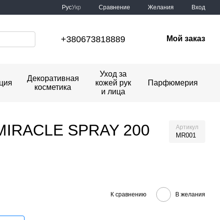
Сравнение
Рус
Укр
Желания
Вход
+380673818889
Мой заказ
Уход за
Декоративная
ция
кожей рук
Парфюмерия
косметика
и лица
E MIRACLE SPRAY 200
Артикул
MR001
К сравнению
В желания