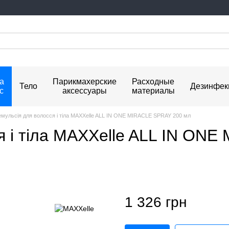
а
Парикмахерские
Расходные
Тело
Дезинфек
с
аксессуары
материалы
мульсія для волосся і тіла MAXXelle ALL IN ONE MIRACLE SPRAY 200 мл
я і тіла MAXXelle ALL IN ON
1 326 грн