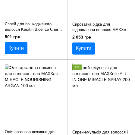
Спрей для пошкодженого
Сироватка рідка для
волосся Keratin Bioel Le Cher
відновлення волосся MAXXelle
250 мл
CURA biOTHERAPY HAIR
501 грн
2 053 грн
RECOVERY SERUM 200 мл
Купити
Купити
ХІТ
Олія арганова поживна для
Спрей-емульсія для волосся і