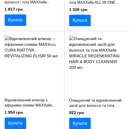
волосся і тіла MAXXelle
тіла MAXXelle ALL IN ONE
MIRACLE NOURISHING
MIRACLE SPRAY 200 мл
1 817 грн
1 326 грн
ARGAN 100 мл
Купити
Купити
Відновлюючий еліксир з
Очищуючий та відновлюючий
ефірними оліями MAXXelle
засіб для волосся та тіла
CURA RIATTIVA REVITALIZING
MAXXelle MIRACLE
1 954 грн
922 грн
ELISIR 50 мл
REGENERATING HAIR & BODY
CLEANSER 200 мл
Купити
Купити