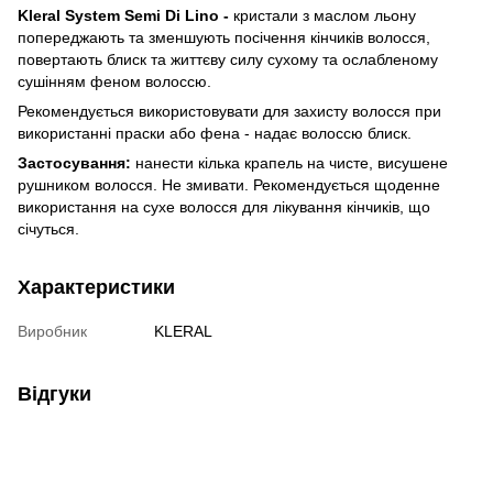
Kleral System Semi Di Lino -
кристали з маслом льону
попереджають та зменшують посічення кінчиків волосся,
повертають блиск та життєву силу сухому та ослабленому
сушінням феном волоссю.
Рекомендується використовувати для захисту волосся при
використанні праски або фена - надає волоссю блиск.
Застосування:
нанести кілька крапель на чисте, висушене
рушником волосся. Не змивати. Рекомендується щоденне
використання на сухе волосся для лікування кінчиків, що
січуться.
Характеристики
Виробник
KLERAL
Відгуки