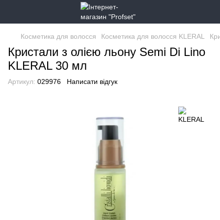
Косметика для волосся
Косметика для волосся KLERAL
Кри
Кристали з олією льону Semi Di Lino
KLERAL 30 мл
Артикул:
029976
Написати відгук