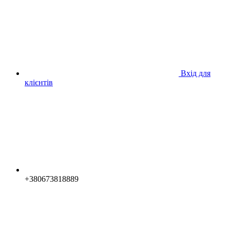
Вхід для
клієнтів
+380673818889