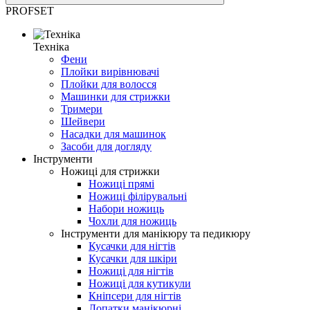
PROFSET
Техніка
Фени
Плойки вирівнювачі
Плойки для волосся
Машинки для стрижки
Тримери
Шейвери
Насадки для машинок
Засоби для догляду
Інструменти
Ножиці для стрижки
Ножиці прямі
Ножиці філірувальні
Набори ножиць
Чохли для ножиць
Інструменти для манікюру та педикюру
Кусачки для нігтів
Кусачки для шкіри
Ножиці для нігтів
Ножиці для кутикули
Кніпсери для нігтів
Лопатки манікюрні