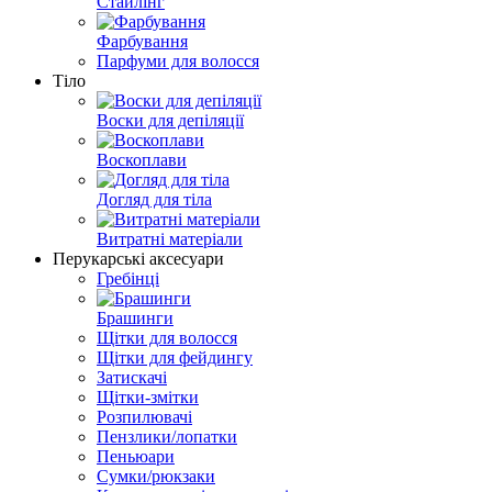
Стайлінг
Фарбування
Парфуми для волосся
Тіло
Воски для депіляції
Воскоплави
Догляд для тіла
Витратні матеріали
Перукарські аксесуари
Гребінці
Брашинги
Щітки для волосся
Щітки для фейдингу
Затискачі
Щітки-змітки
Розпилювачі
Пензлики/лопатки
Пеньюари
Сумки/рюкзаки