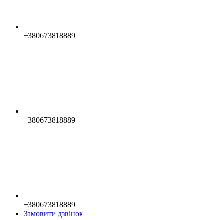
+380673818889
+380673818889
+380673818889
Замовити дзвінок