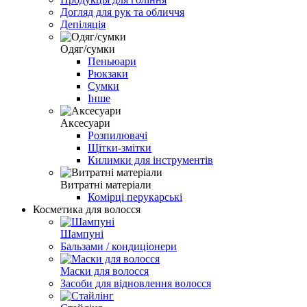
Догляд для рук та обличчя
Депіляція
Одяг/сумки
Пеньюари
Рюкзаки
Сумки
Інше
Аксесуари
Розпилювачі
Щітки-змітки
Килимки для інструментів
Витратні матеріали
Комірці перукарські
Косметика для волосся
Шампуні
Бальзами / кондиціонери
Маски для волосся
Засоби для відновлення волосся