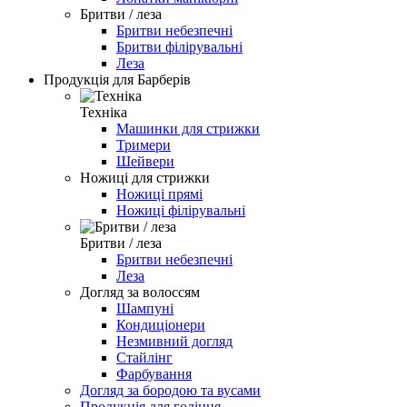
Бритви / леза
Бритви небезпечні
Бритви філірувальні
Леза
Продукція для Барберів
Техніка
Машинки для стрижки
Тримери
Шейвери
Ножиці для стрижки
Ножиці прямі
Ножиці філірувальні
Бритви / леза
Бритви небезпечні
Леза
Догляд за волоссям
Шампуні
Кондиціонери
Незмивний догляд
Стайлінг
Фарбування
Догляд за бородою та вусами
Продукція для гоління