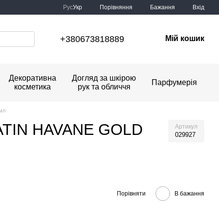
Порівняння
Рус
Укр
Бажання
Вхід
+380673818889
Мій кошик
Декоративна
Догляд за шкірою
Парфумерія
косметика
рук та обличчя
мл
RATIN HAVANE GOLD
Артикул
029927
Порівняти
В бажання