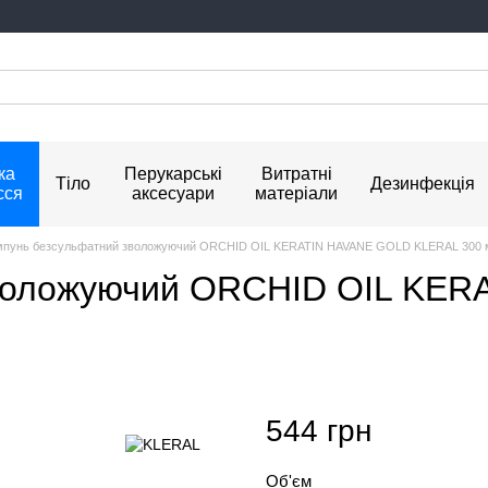
ка
Перукарські
Витратні
Тіло
Дезинфекція
сся
аксесуари
матеріали
пунь безсульфатний зволожуючий ORCHID OIL KERATIN HAVANE GOLD KLERAL 300 
воложуючий ORCHID OIL KE
544 грн
Об'єм