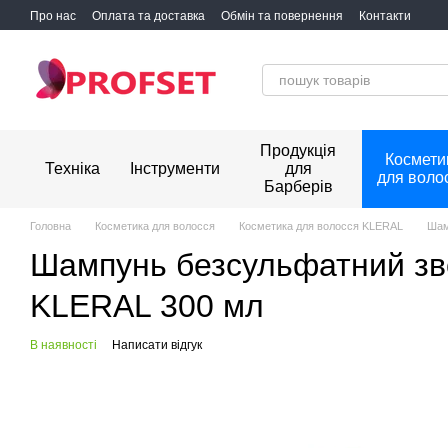
Перейти до основного контенту
Про нас
Оплата та доставка
Обмін та повернення
Контакти
Продукція
Космети
Техніка
Інструменти
для
для воло
Барберів
Головна
Косметика для волосся
Косметика для волосся KLERAL
Шам
Шампунь безсульфатний з
KLERAL 300 мл
В наявності
Написати відгук