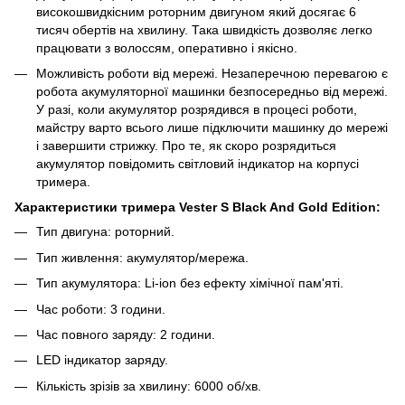
високошвидкісним роторним двигуном який досягає 6
тисяч обертів на хвилину. Така швидкість дозволяє легко
працювати з волоссям, оперативно і якісно.
Можливість роботи від мережі. Незаперечною перевагою є
робота акумуляторної машинки безпосередньо від мережі.
У разі, коли акумулятор розрядився в процесі роботи,
майстру варто всього лише підключити машинку до мережі
і завершити стрижку. Про те, як скоро розрядиться
акумулятор повідомить світловий індикатор на корпусі
тримера.
Характеристики тримера Vester S
Black And Gold Edition
:
Тип двигуна: роторний.
Тип живлення: акумулятор/мережа.
Тип акумулятора: Li-ion без ефекту хімічної пам'яті.
Час роботи: 3 години.
Час повного заряду: 2 години.
LED індикатор заряду.
Кількість зрізів за хвилину: 6000 об/хв.