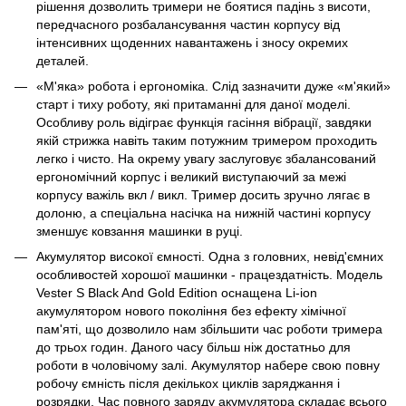
рішення дозволить тримери не боятися падінь з висоти,
передчасного розбалансування частин корпусу від
інтенсивних щоденних навантажень і зносу окремих
деталей.
«М'яка» робота і ергономіка. Слід зазначити дуже «м'який»
старт і тиху роботу, які притаманні для даної моделі.
Особливу роль відіграє функція гасіння вібрації, завдяки
якій стрижка навіть таким потужним тримером проходить
легко і чисто. На окрему увагу заслуговує збалансований
ергономічний корпус і великий виступаючий за межі
корпусу важіль вкл / викл. Тример досить зручно лягає в
долоню, а спеціальна насічка на нижній частині корпусу
зменшує ковзання машинки в руці.
Акумулятор високої ємності. Одна з головних, невід'ємних
особливостей хорошої машинки - працездатність. Модель
Vester S Black And Gold Edition оснащена Li-ion
акумулятором нового покоління без ефекту хімічної
пам'яті, що дозволило нам збільшити час роботи тримера
до трьох годин. Даного часу більш ніж достатньо для
роботи в чоловічому залі. Акумулятор набере свою повну
робочу ємність після декількох циклів заряджання і
розрядки. Час повного заряду акумулятора складає всього