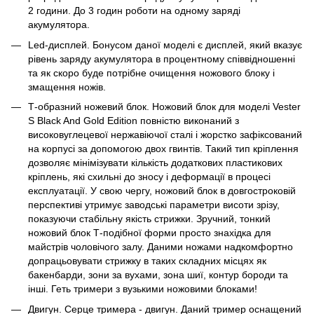
2 години. До 3 годин роботи на одному заряді
акумулятора.
Led-дисплей. Бонусом даної моделі є дисплей, який вказує
рівень заряду акумулятора в процентному співвідношенні
та як скоро буде потрібне очищення ножового блоку і
змащення ножів.
Т-образний ножевий блок. Ножовий блок для моделі Vester
S Black And Gold Edition повністю виконаний з
високовуглецевої нержавіючої сталі і жорстко зафіксований
на корпусі за допомогою двох гвинтів. Такий тип кріплення
дозволяє мінімізувати кількість додаткових пластикових
кріплень, які схильні до зносу і деформації в процесі
експлуатації. У свою чергу, ножовий блок в довгостроковій
перспективі утримує заводські параметри висоти зрізу,
показуючи стабільну якість стрижки. Зручний, тонкий
ножовий блок Т-подібної форми просто знахідка для
майстрів чоловічого залу. Даними ножами надкомфортно
допрацьовувати стрижку в таких складних місцях як
бакенбарди, зони за вухами, зона шиї, контур бороди та
інші. Геть тримери з вузькими ножовими блоками!
Двигун. Серце тримера - двигун. Даний тример оснащений