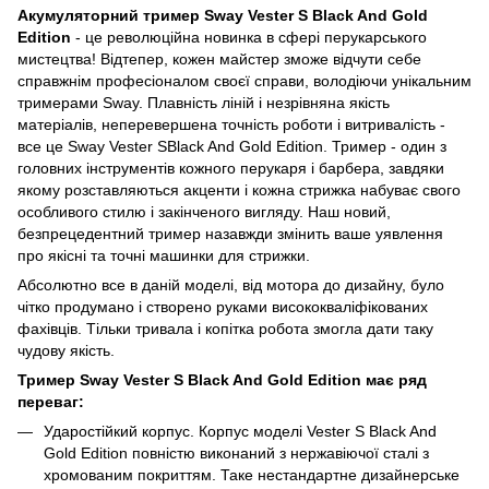
Акумуляторний тример Sway Vester S Black And Gold
Edition
- це революційна новинка в сфері перукарського
мистецтва! Відтепер, кожен майстер зможе відчути себе
справжнім професіоналом своєї справи, володіючи унікальним
тримерами Sway. Плавність ліній і незрівняна якість
матеріалів, неперевершена точність роботи і витривалість -
все це Sway Vester SBlack And Gold Edition. Тример - один з
головних інструментів кожного перукаря і барбера, завдяки
якому розставляються акценти і кожна стрижка набуває свого
особливого стилю і закінченого вигляду. Наш новий,
безпрецедентний тример назавжди змінить ваше уявлення
про якісні та точні машинки для стрижки.
Абсолютно все в даній моделі, від мотора до дизайну, було
чітко продумано і створено руками висококваліфікованих
фахівців. Тільки тривала і копітка робота змогла дати таку
чудову якість.
Тример Sway Vester S
Black And Gold Edition має ряд
переваг:
Ударостійкий корпус. Корпус моделі Vester S Black And
Gold Edition повністю виконаний з нержавіючої сталі з
хромованим покриттям. Таке нестандартне дизайнерське