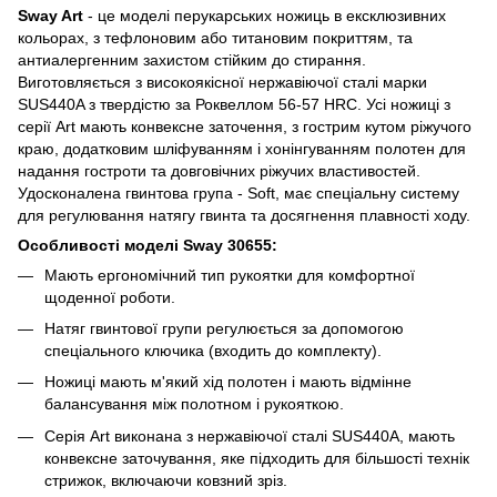
Sway Art
- це моделі перукарських ножиць в ексклюзивних
кольорах, з тефлоновим або титановим покриттям, та
антиалергенним захистом стійким до стирання.
Виготовляється з високоякісної нержавіючої сталі марки
SUS440A з твердістю за Роквеллом 56-57 HRC. Усі ножиці з
серії Art мають конвексне заточення, з гострим кутом ріжучого
краю, додатковим шліфуванням і хонінгуванням полотен для
надання гостроти та довговічних ріжучих властивостей.
Удосконалена гвинтова група - Soft, має спеціальну систему
для регулювання натягу гвинта та досягнення плавності ходу.
Особливості моделі Sway 30655:
Мають ергономічний тип рукоятки для комфортної
щоденної роботи.
Натяг гвинтової групи регулюється за допомогою
спеціального ключика (входить до комплекту).
Ножиці мають м'який хід полотен і мають відмінне
балансування між полотном і рукояткою.
Серія Art виконана з нержавіючої сталі SUS440A, мають
конвексне заточування, яке підходить для більшості технік
стрижок, включаючи ковзний зріз.