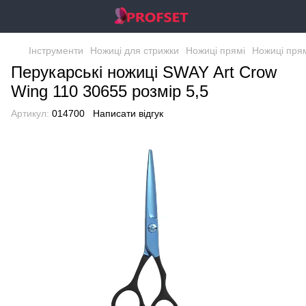
Інструменти
Ножиці для стрижки
Ножиці прямі
Ножиці пря
Перукарські ножиці SWAY Art Crow
Wing 110 30655 розмір 5,5
Артикул:
014700
Написати відгук