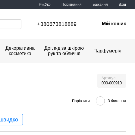
Порівняння
Рус
Укр
Бажання
Вхід
+380673818889
Мій кошик
Декоративна
Догляд за шкірою
Парфумерія
косметика
рук та обличчя
Артикул
000-000910
Порівняти
В бажання
 швидко