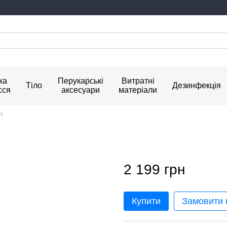
ка
Перукарські
Витратні
Тіло
Дезинфекція
сся
аксесуари
матеріали
AR
2 199 грн
Купити
Замовити