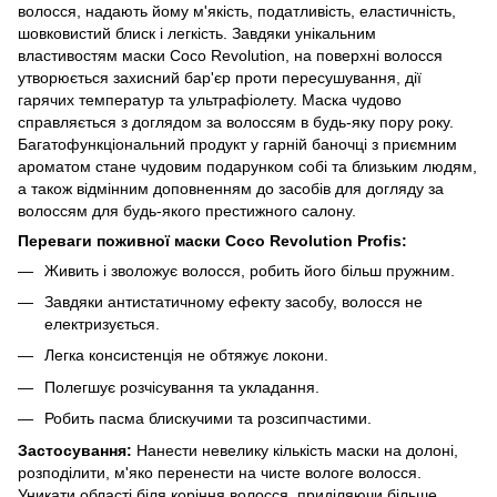
волосся, надають йому м'якість, податливість, еластичність,
шовковистий блиск і легкість. Завдяки унікальним
властивостям маски Coco Revolution, на поверхні волосся
утворюється захисний бар'єр проти пересушування, дії
гарячих температур та ультрафіолету. Маска чудово
справляється з доглядом за волоссям в будь-яку пору року.
Багатофункціональний продукт у гарній баночці з приємним
ароматом стане чудовим подарунком собі та близьким людям,
а також відмінним доповненням до засобів для догляду за
волоссям для будь-якого престижного салону.
Переваги поживної маски Coco Revolution Profis:
Живить і зволожує волосся, робить його більш пружним.
Завдяки антистатичному ефекту засобу, волосся не
електризується.
Легка консистенція не обтяжує локони.
Полегшує розчісування та укладання.
Робить пасма блискучими та розсипчастими.
Застосування:
Нанести невелику кількість маски на долоні,
розподілити, м'яко перенести на чисте вологе волосся.
Уникати області біля коріння волосся, приділяючи більше