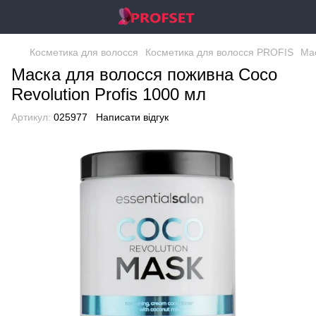
Косметика для волосся
Косметика для волосся PROFIS
Мас
Маска для волосся поживна Coco
Revolution Profis 1000 мл
Артикул:
025977
Написати відгук