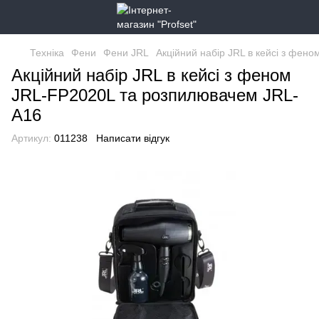
Техніка
Фени
Фени JRL
Акційний набір JRL в кейсі з фе
Акційний набір JRL в кейсі з феном
JRL-FP2020L та розпилювачем JRL-
A16
Артикул:
011238
Написати відгук