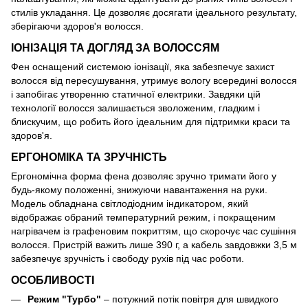
стилів укладання. Це дозволяє досягати ідеального результату,
зберігаючи здоров'я волосся.
ІОНІЗАЦІЯ ТА ДОГЛЯД ЗА ВОЛОССЯМ
Фен оснащений системою іонізації, яка забезпечує захист
волосся від пересушування, утримує вологу всередині волосся
і запобігає утворенню статичної електрики. Завдяки цій
технології волосся залишається зволоженим, гладким і
блискучим, що робить його ідеальним для підтримки краси та
здоров'я.
ЕРГОНОМІКА ТА ЗРУЧНІСТЬ
Ергономічна форма фена дозволяє зручно тримати його у
будь-якому положенні, знижуючи навантаження на руки.
Модель обладнана світлодіодним індикатором, який
відображає обраний температурний режим, і покращеним
нагрівачем із графеновим покриттям, що скорочує час сушіння
волосся. Пристрій важить лише 390 г, а кабель завдовжки 3,5 м
забезпечує зручність і свободу рухів під час роботи.
ОСОБЛИВОСТІ
Режим "Турбо"
– потужний потік повітря для швидкого