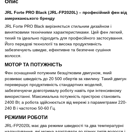
Опис
JRL Forte PRO Black (JRL-FP2020L) – професійний фен від
американського бренду
JRL Forte PRO Black вирізняється стильним дизайном і
винятковими технічними характеристиками. Цей фен легкий,
тихий та ідеально підходить для професійного застосування.
Його передові технології та висока продуктивність
забезпечують швидке, ефективне та безпечне сушіння
волосся.
МОТОР ТА ПОТУЖНІСТЬ
Фен оснащений потужним безщітковим двигуном, який
розвиває швидкість до 20 500 обертів за хвилину. Такий двигун
перевершує продуктивність стандартних моделей,
забезпечуючи довготривалу роботу навіть при інтенсивному
використанні. Максимальна потужність пристрою становить
2400 Вт, а робота здійснюється від мережі з параметрами 220-
240 В і частотою 50-60 Гц.
РЕЖИМИ РОБОТИ
JRL-FP2020L має два режими швидкості та два температурні
налаштування, які можна адаптувати до різних типів волосся і